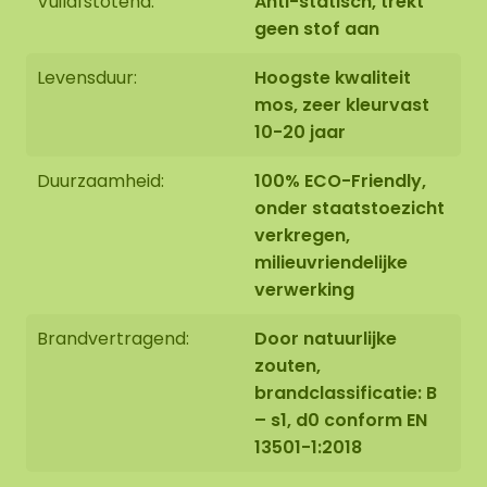
Vuilafstotend:
Anti-statisch, trekt
geen stof aan
Levensduur:
Hoogste kwaliteit
mos, zeer kleurvast
10-20 jaar
Duurzaamheid:
100% ECO-Friendly,
onder staatstoezicht
verkregen,
milieuvriendelijke
verwerking
Brandvertragend:
Door natuurlijke
zouten,
brandclassificatie: B
– s1, d0 conform EN
13501-1:2018