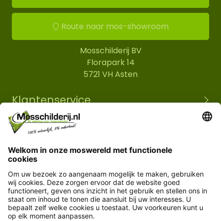
Route naar mos-showroom
Mosschilderij BV
Florapark 14
5721 VH Asten
Klantenservice
Informatie
© Copyright 2026 Mosschilderij.nl