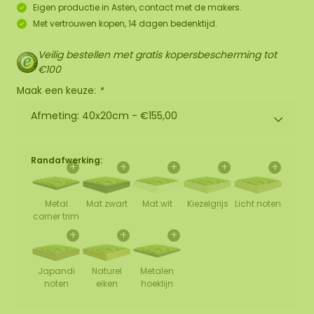
Eigen productie in Asten, contact met de makers.
Met vertrouwen kopen, 14 dagen bedenktijd.
Veilig bestellen met gratis kopersbescherming tot
€100
Maak een keuze:
*
Afmeting: 40x20cm -
€155,00
Randafwerking:
+
+
+
+
+
Metal
Mat zwart
Mat wit
Kiezelgrijs
Licht noten
corner trim
+
+
+
Japandi
Naturel
Metalen
noten
eiken
hoeklijn