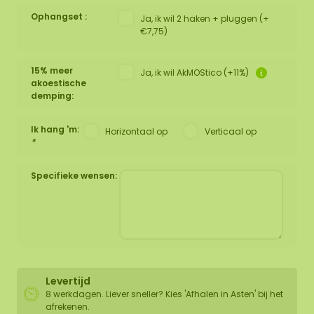
Ophangset :
Ja, ik wil 2 haken + pluggen (+
€7,75)
15% meer
Ja, ik wil AkMOStico (+11%)
akoestische
demping:
Ik hang 'm:
Horizontaal op
Verticaal op
*
Specifieke wensen:
Levertijd
8 werkdagen. Liever sneller? Kies 'Afhalen in Asten' bij het
afrekenen.