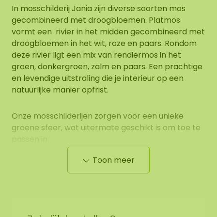
In mosschilderij Jania zijn diverse soorten mos
gecombineerd met droogbloemen. Platmos
vormt een rivier in het midden gecombineerd met
droogbloemen in het wit, roze en paars. Rondom
deze rivier ligt een mix van rendiermos in het
groen, donkergroen, zalm en paars. Een prachtige
en levendige uitstraling die je interieur op een
natuurlijke manier opfrist.
Onze mosschilderijen zorgen voor een unieke
groene sfeer, wat uitermate geschikt is om toe te
passen in
(leef)keukens/ontvangstruimtes/kantoorruimtes/verb
Toon meer
of boven de bank bij u thuis.
Eigenschappen
mosschilderij