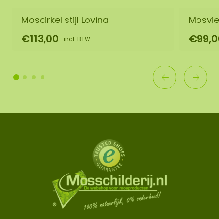
Moscirkel stijl Lovina
Mosvie
€113,00
€99,0
incl. BTW