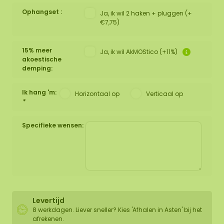
Ophangset :
Ja, ik wil 2 haken + pluggen (+
€7,75)
15% meer
Ja, ik wil AkMOStico (+11%)
akoestische
demping:
Ik hang 'm:
Horizontaal op
Verticaal op
*
Specifieke wensen:
Levertijd
8 werkdagen. Liever sneller? Kies 'Afhalen in Asten' bij het
afrekenen.