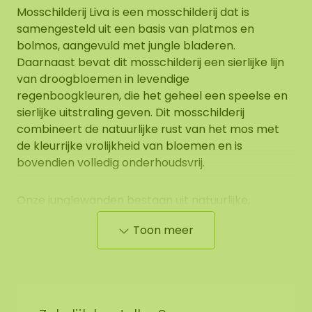
Mosschilderij Liva is een mosschilderij dat is
samengesteld uit een basis van platmos en
bolmos, aangevuld met jungle bladeren.
Daarnaast bevat dit mosschilderij een sierlijke lijn
van droogbloemen in levendige
regenboogkleuren, die het geheel een speelse en
sierlijke uitstraling geven. Dit mosschilderij
combineert de natuurlijke rust van het mos met
de kleurrijke vrolijkheid van bloemen en is
bovendien volledig onderhoudsvrij.
Onze junglewanden bestaan uit natuurlijke,
geconserveerde materialen. Door schommelingen
Toon meer
in luchtvochtigheid, temperatuur en ventilatie
kunnen bladeren tijdelijk vocht aantrekken en in
sommige gevallen druppelvorming of lichte
kleurafgifte veroorzaken. Dit is een natuurlijke
eigenschap van het materiaal en geen defect.