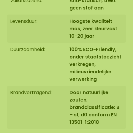
Vuilafstotend:
Anti-statisch, trekt
geen stof aan
Levensduur:
Hoogste kwaliteit
mos, zeer kleurvast
10-20 jaar
Duurzaamheid:
100% ECO-Friendly,
onder staatstoezicht
verkregen,
milieuvriendelijke
verwerking
Brandvertragend:
Door natuurlijke
zouten,
brandclassificatie: B
– s1, d0 conform EN
13501-1:2018