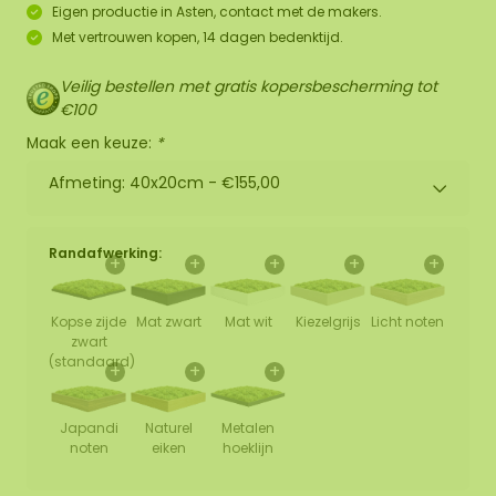
Eigen productie in Asten, contact met de makers.
Met vertrouwen kopen, 14 dagen bedenktijd.
Veilig bestellen met gratis kopersbescherming tot
€100
Maak een keuze:
*
Afmeting: 40x20cm -
€155,00
Randafwerking:
+
+
+
+
+
Kopse zijde
Mat zwart
Mat wit
Kiezelgrijs
Licht noten
zwart
(standaard)
+
+
+
Japandi
Naturel
Metalen
noten
eiken
hoeklijn