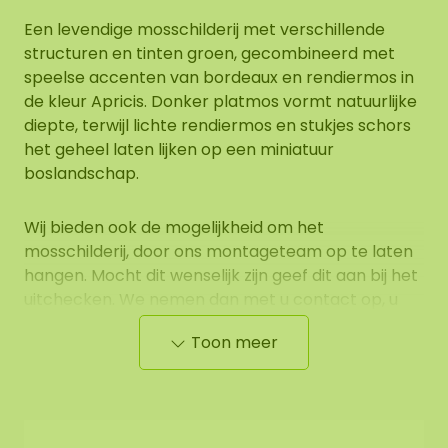
Een levendige mosschilderij met verschillende
structuren en tinten groen, gecombineerd met
speelse accenten van bordeaux en rendiermos in
de kleur Apricis. Donker platmos vormt natuurlijke
diepte, terwijl lichte rendiermos en stukjes schors
het geheel laten lijken op een miniatuur
boslandschap.
Wij bieden ook de mogelijkheid om het
mosschilderij, door ons montageteam op te laten
hangen. Mocht dit wenselijk zijn geef dit aan bij het
uitchecken. We nemen dan met u contact op, u
ontvangt hiervoor ook een aanvullende prijs.
Toon meer
Op de afbeelding is het patroon zichtbaar van
een mosrechthoek in de afmeting 120x60 cm.
Aangezien het een natuurproduct is, is ieder