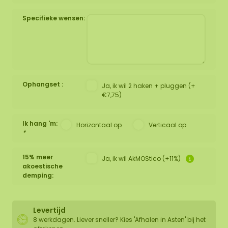
Specifieke wensen:
Ophangset :
Ja, ik wil 2 haken + pluggen (+
€7,75)
Ik hang 'm:
Horizontaal op
Verticaal op
*
15% meer
Ja, ik wil AkMOStico (+11%)
akoestische
demping:
Levertijd
8 werkdagen. Liever sneller? Kies 'Afhalen in Asten' bij het