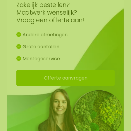
mosschilderij uniek. Hierdoor kan de opmaak van
Zakelijk bestellen?
het aangeschafte mosschilderij afwijken van de
Maatwerk wenselijk?
geselecteerde foto. Mocht u een andere maat
Vraag een offerte aan!
wensen? Neem contact met ons op.
Andere afmetingen
Grote aantallen
Montageservice
Offerte aanvragen