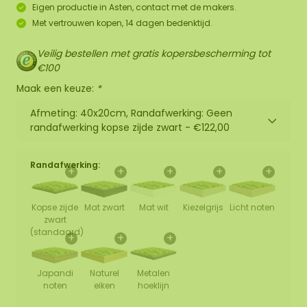
Eigen productie in Asten, contact met de makers.
Met vertrouwen kopen, 14 dagen bedenktijd.
Veilig bestellen met gratis kopersbescherming tot
€100
Maak een keuze:
*
Afmeting: 40x20cm, Randafwerking: Geen
randafwerking kopse zijde zwart -
€122,00
Randafwerking:
+
+
+
+
+
Kopse zijde
Mat zwart
Mat wit
Kiezelgrijs
Licht noten
zwart
(standaard)
+
+
+
Japandi
Naturel
Metalen
noten
eiken
hoeklijn