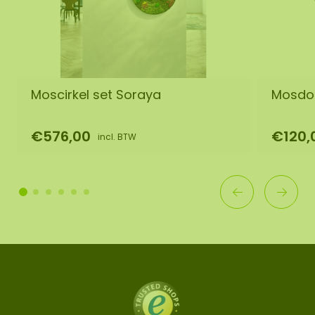
Moscirkel set Soraya
Mosdot
€576,00
€120,
incl. BTW