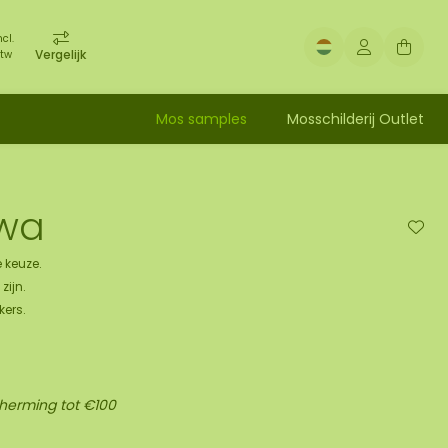
ncl.
Vergelijk
tw
Mos samples
Mosschilderij Outlet
iwa
 keuze.
zijn.
kers.
cherming tot €100