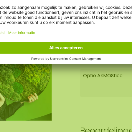
Duurzaamheid:
Brandvertragend:
Gewicht:
Optie AkMOStico:
Beoordeling