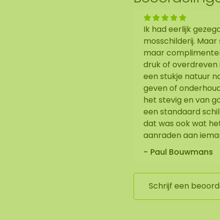
Ik had eerlijk geze
mosschilderij. Maar 
maar complimenten o
druk of overdreven i
een stukje natuur 
geven of onderhoud
het stevig en van go
een standaard schild
dat was ook wat het 
aanraden aan iemand
Paul Bouwmans
Schrijf een beoord