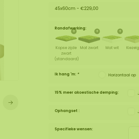
45x60cm -
€229,00
wand
huur
Randafwerking:
+
+
+
Kopse zijde
Mat zwart
Mat wit
Kiezelg
zwart
(standaard)
Ik hang 'm:
*
Horizontaal op
15% meer akoestische demping:
Ophangset :
Specifieke wensen: