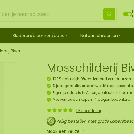
I
b
Bladeren/bloemen/deco
Natuurschilderijen
ehandeld
de bladeren
Mosdots [TIP]
Los mos behandeld
os
 mosdiertjes
de rozen
ij
Mosdot Tres
Rendiermos
lderij Biwa
k
ehoren en spray
lf moscadeau idee
en
derij
Mosdot Cinco
Platmos
Mosschilderij B
schilderij
de kransen
Mosdot Cuatro
Bolmos
childerij 10 pers.
urelementen
ij
Mosdot set
Fluff mos
100% natuurlijk, 0% onderhoud een duurzame
et
ECO mos [Budget]
5 jaar garantie, omdat we dé mos specialist 
oratie hanger pakket
Eigen productie in Asten, contact met de ma
unst
Met vertrouwen kopen, 14 dagen bedenktijd.
uk
1 Beoordeling
art
Veilig bestellen met gratis kopersbes
panelen
Maak een keuze:
*