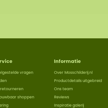
rvice
Informatie
elgestelde vragen
Over Mosschilderij.nl
den
Productdetails uitgebreid
retourneren
Ons team
trouwbaar shoppen
Reviews
aring
Inspiratie galerij