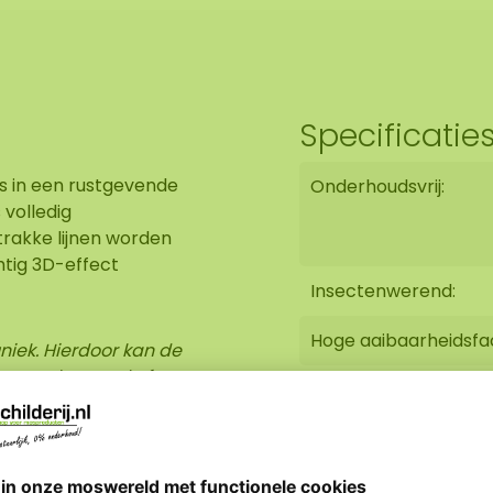
Specificatie
s in een rustgevende
Onderhoudsvrij:
 volledig
strakke lijnen worden
tig 3D-effect
Insectenwerend:
Hoge aaibaarheidsfa
niek. Hierdoor kan de
 geselecteerde foto.
Vuilafstotend:
op.
Levensduur: