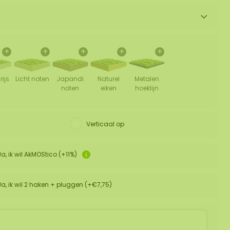
+
+
+
+
+
rijs
Licht noten
Japandi
Naturel
Metalen
noten
eiken
hoeklijn
Verticaal op
Ja, ik wil AkMOStico (+11%)
Ja, ik wil 2 haken + pluggen (+€7,75)