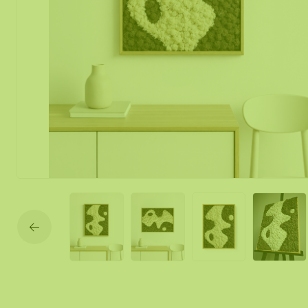
Mos spiegel
Mobiele mos
Moswand ver