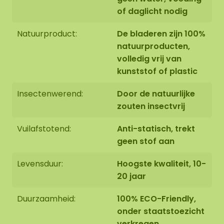
Niet bemesten
of daglicht nodig
Onze geprepareerde bladeren zijn gemaakt van
Natuurproduct:
De bladeren zijn 100%
natuurlijke, geconserveerde materialen. Door
natuurproducten,
schommelingen in luchtvochtigheid, temperatuur
volledig vrij van
en ventilatie kunnen bladeren tijdelijk vocht
kunststof of plastic
aantrekken en in sommige gevallen
druppelvorming of lichte kleurafgifte veroorzaken.
Insectenwerend:
Door de natuurlijke
Dit is een natuurlijke eigenschap van het product
zouten insectvrij
en valt niet onder een defect of productiefout.
Vuilafstotend:
Anti-statisch, trekt
geen stof aan
Levensduur:
Hoogste kwaliteit, 10-
20 jaar
Duurzaamheid:
100% ECO-Friendly,
onder staatstoezicht
verkregen,