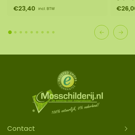
€23,40
€26,0
incl. BTW
Contact