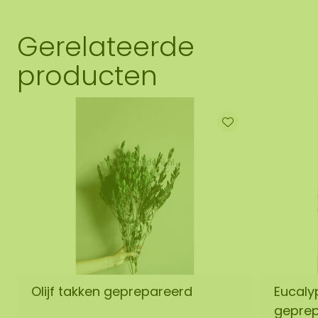
Gerelateerde
producten
Olijf takken geprepareerd
Eucaly
gepre