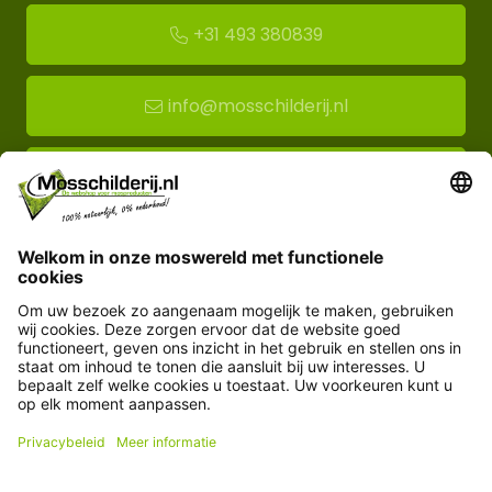
+31 493 380839
info@mosschilderij.nl
Route naar mos-showroom
Mosschilderij BV
Florapark 14
5721 VH Asten
Klantenservice
Informatie