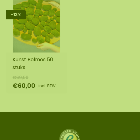
-13%
Kunst Bolmos 50
stuks
€69,00
€60,00
incl. BTW