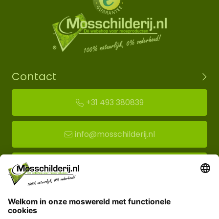
Contact
+31 493 380839
info@mosschilderij.nl
Route naar mos-showroom
Mosschilderij BV
Florapark 14
5721 VH Asten