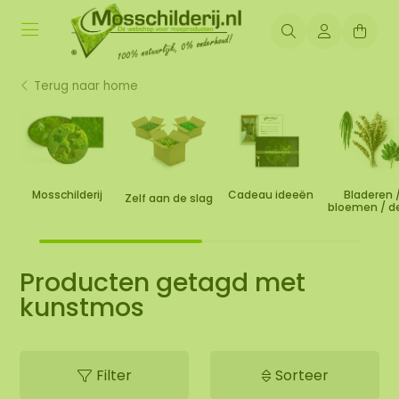
Terug naar home
Mosschilderij
Cadeau ideeën
Bladeren 
Zelf aan de slag
bloemen / d
Producten getagd met
kunstmos
Filter
Sorteer