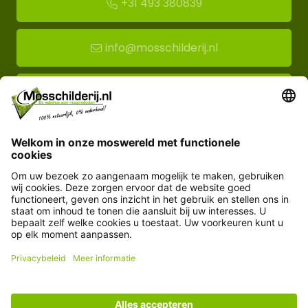
+31 493 380839
info@mosschilderij.nl
Route naar mos-showroom
Mosschilderij BV
Florapark 14
5721 VH Asten
Klantenservice
Informatie