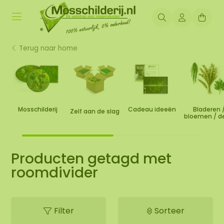
Terug naar home
Mosschilderij
Cadeau ideeën
Bladeren 
Zelf aan de slag
bloemen / d
Producten getagd met
roomdivider
Filter
Sorteer