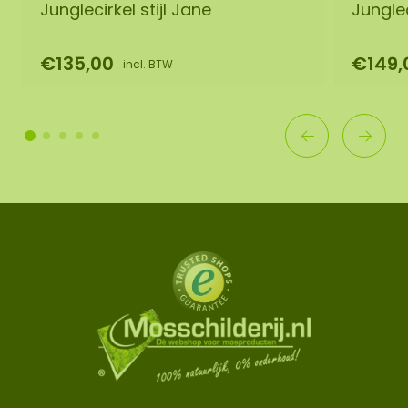
Junglecirkel stijl Jane
Junglec
€135,00
€149,
incl. BTW