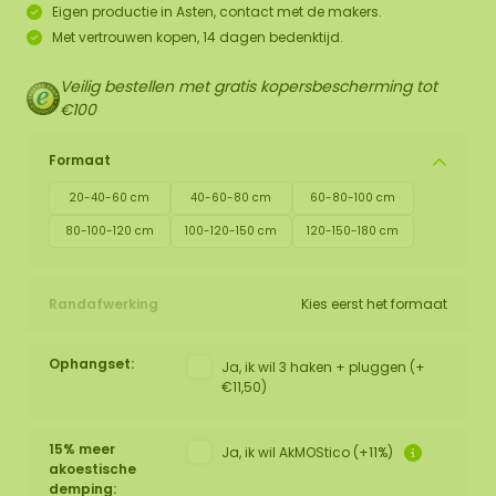
Eigen productie in Asten, contact met de makers.
Met vertrouwen kopen, 14 dagen bedenktijd.
Veilig bestellen met gratis kopersbescherming tot
€100
Formaat
20-40-60 cm
40-60-80 cm
60-80-100 cm
80-100-120 cm
100-120-150 cm
120-150-180 cm
Randafwerking
Kies eerst het formaat
Ophangset:
Ja, ik wil 3 haken + pluggen (+
€11,50)
15% meer
Ja, ik wil AkMOStico (+11%)
akoestische
demping: