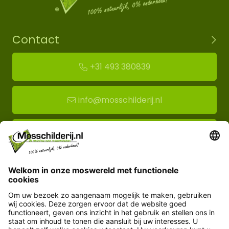
Contact
+31 493 380839
info@mosschilderij.nl
Route naar mos-showroom
Mosschilderij BV
Florapark 14
5721 VH Asten
Klantenservice