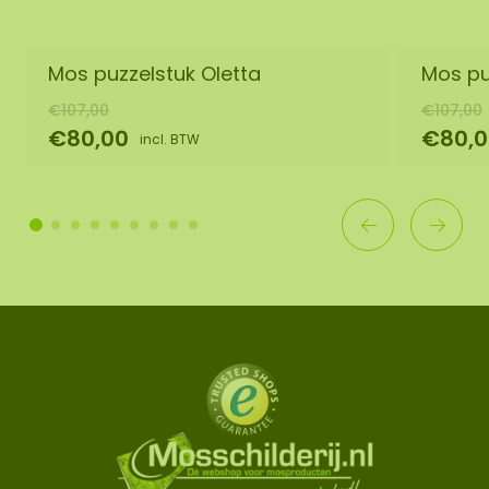
Mos puzzelstuk Oletta
Mos pu
€107,00
€107,00
€80,00
€80,0
incl. BTW