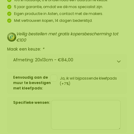
5 jaar garantie, omdat we dé mos specialist zijn.
Eigen productie in Asten, contact met de makers.
Met vertrouwen kopen, 14 dagen bedenktijd.
Veilig bestellen met gratis kopersbescherming tot
€100
Maak een keuze:
*
Afmeting: 20x13cm -
€84,00
Eenvoudig aan de
Ja, ik wil bijpassende kleefpads
muur te bevestigen
(+7%)
met kleefpads:
Specifieke wensen: