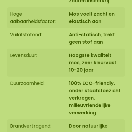
zouten insectvrij
van het aangeschaft mospuzzel kan daardoor
afwijken. Op de afbeelding ziet u een voorbeeld
Hoge
Mos voelt zacht en
met een formaat van 100 x 65 cm.
aaibaarheidsfactor:
elastisch aan
Andere wensen?
Vuilafstotend:
Anti-statisch, trekt
Wilt u een andere afmeting, een specifieke
geen stof aan
samenstelling of gebruik maken van ons
montageteam? Neem gerust contact met ons op
Levensduur:
Hoogste kwaliteit
via
info@mosschilderij.nl
of gebruik het
mos, zeer kleurvast
offerteformulier onderaan deze pagina.
10-20 jaar
Duurzaamheid:
100% ECO-friendly,
onder staatstoezicht
verkregen,
milieuvriendelijke
verwerking
Brandvertragend:
Door natuurlijke