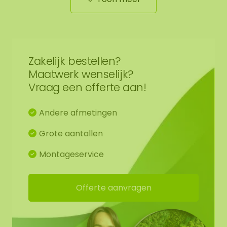
De mospuzzel is een speelse en stijlvolle
toevoeging aan elk interieur. Van kinderkamer tot
woonkamer. Ook prachtig in een kinderdagverblijf
of als origineel cadeau. Ook binnen bedrijven is de
Zakelijk bestellen?
mospuzzel een krachtig symbool voor
Maatwerk wenselijk?
samenwerking. Laat elke afdeling haar eigen
Vraag een offerte aan!
puzzelstuk bijdragen en zie hoe alle onderdelen
samen één geheel vormen. Een tastbare uiting
van verbondenheid.
Andere afmetingen
Grote aantallen
Montage
Montageservice
De puzzelvorm is zo ontworpen dat meerdere
stukken perfect in elkaar passen.
Offerte aanvragen
Bevestig de mospuzzel eenvoudig met
kleefpads, die je direct kunt mee bestellen.
Voor extra stevigheid adviseren wij om