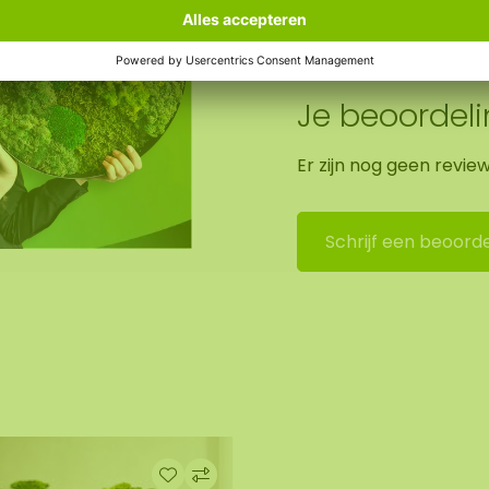
Je beoordel
Er zijn nog geen revie
or ons montageteam
Schrijf een beoorde
 het uitchecken. We
lende prijs.