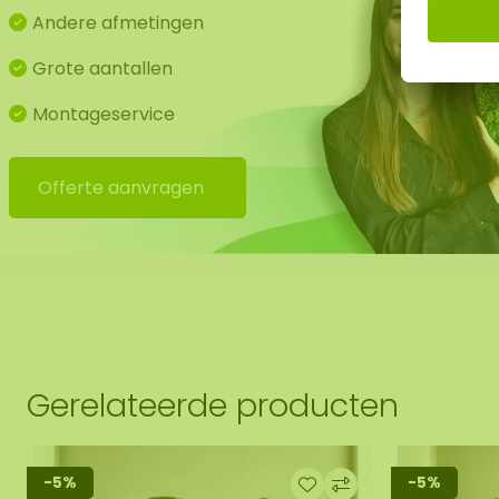
Andere afmetingen
Grote aantallen
Montageservice
Offerte aanvragen
j bieden ook de mogelijkheid om de mos wereldkaart do
te laten hangen. Mocht dit wenselijk zijn geef dit aan bij
men dan met u contact op, u ontvangt hiervoor een aanvul
Gerelateerde producten
-5%
-5%