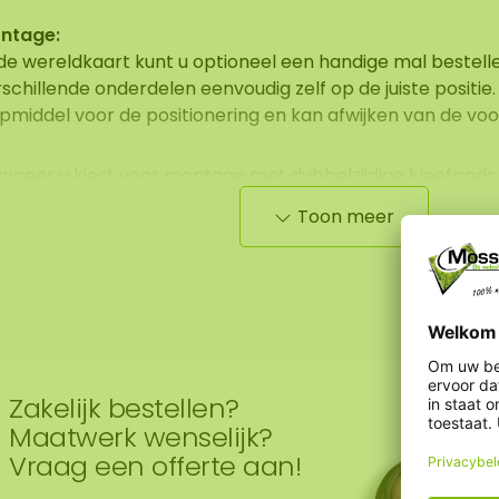
ntage:
 de wereldkaart kunt u optioneel een handige mal bestell
schillende onderdelen eenvoudig zelf op de juiste positie.
pmiddel voor de positionering en kan afwijken van de voo
nneer u kiest voor montage met dubbelzijdige kleefpads 
derdelen aanvullend te bevestigen met montagekit voor ex
Toon meer
aan niet garant voor de kleefkracht, hechting en het dra
ruikte kleefpads, aangezien dit afhankelijk is van de on
standigheden ter plaatse.
Zakelijk bestellen?
Maatwerk wenselijk?
Vraag een offerte aan!