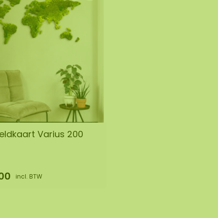
ldkaart Varius 200
00
incl. BTW