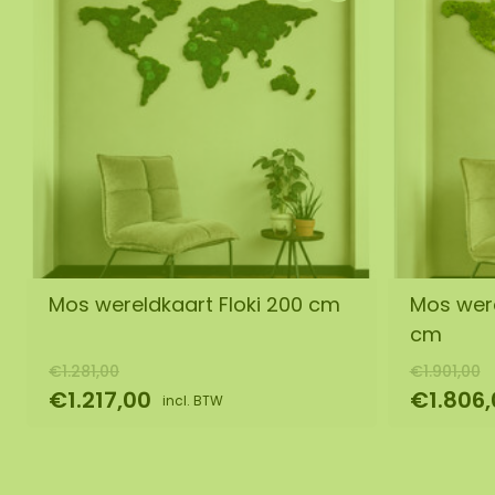
Mos wereldkaart Floki 200 cm
Mos were
cm
€1.281,00
€1.901,00
€1.217,00
€1.806,
incl. BTW