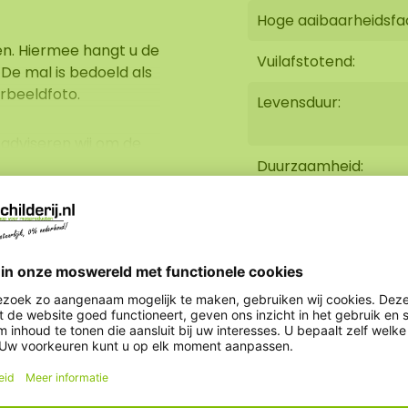
Hoge aaibaarheidsfa
en. Hiermee hangt u de
Vuilafstotend:
 De mal is bedoeld als
rbeeldfoto.
Levensduur:
adviseren wij om de
tra stevigheid. Wij
Duurzaamheid:
aggewicht van de
dergrond, verwerking en
Brandvertragend:
Afmeting:
Gewicht: