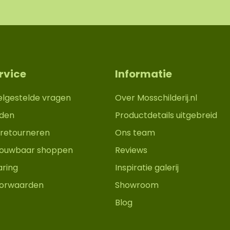
rvice
Informatie
elgestelde vragen
Over Mosschilderij.nl
den
Productdetails uitgebreid
retourneren
Ons team
trouwbaar shoppen
Reviews
aring
Inspiratie galerij
orwaarden
Showroom
Blog