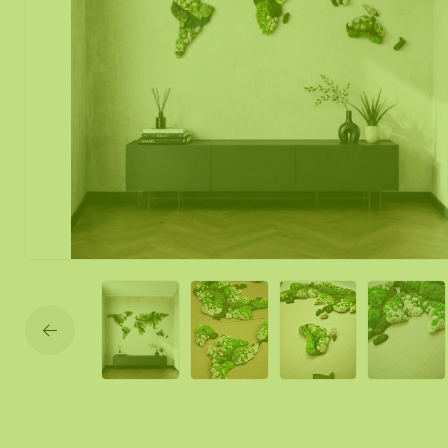
Mos spiegel
Mobiele mos
Moswand ver