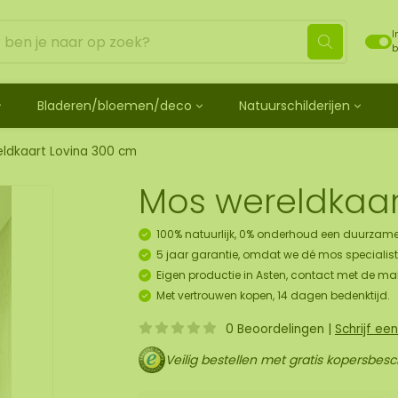
I
b
Bladeren/bloemen/deco
Natuurschilderijen
ehandeld
de bladeren
Mosdots [TIP]
Los mos behandeld
os
 mosdiertjes
de rozen
ij
Mosdot Tres
Rendiermos
ldkaart Lovina 300 cm
k
ehoren en spray
lf moscadeau idee
en
derij
Mosdot Cinco
Platmos
Mos wereldkaar
schilderij
de kransen
Mosdot Cuatro
Bolmos
childerij 10 pers.
urelementen
ij
Mosdot set
Fluff mos
100% natuurlijk, 0% onderhoud een duurzame
et
ECO mos [Budget]
5 jaar garantie, omdat we dé mos specialist 
oratie hanger pakket
Eigen productie in Asten, contact met de ma
unst
Met vertrouwen kopen, 14 dagen bedenktijd.
uk
0 Beoordelingen
|
Schrijf ee
art
Veilig bestellen met gratis kopersbes
panelen