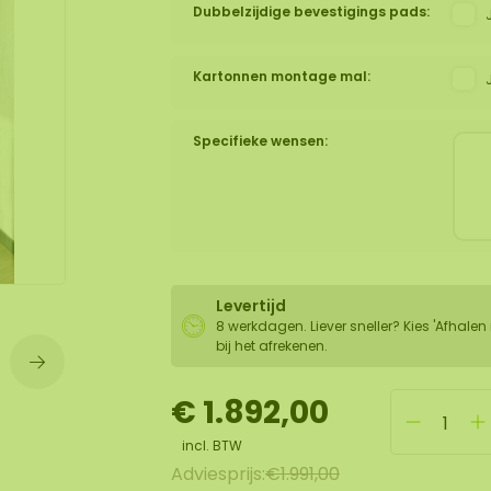
Dubbelzijdige bevestigings pads:
wand
Kartonnen montage mal:
huur
Specifieke wensen:
Levertijd
8 werkdagen. Liever sneller? Kies 'Afhalen 
bij het afrekenen.
€ 1.892,00
incl. BTW
Adviesprijs:
€1.991,00