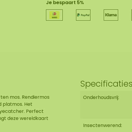
Je bespaart 5%
Specificatie
rten mos. Rendiermos
Onderhoudsvrij:
d platmos. Het
eyecatcher. Perfect
engt deze wereldkaart
Insectenwerend: