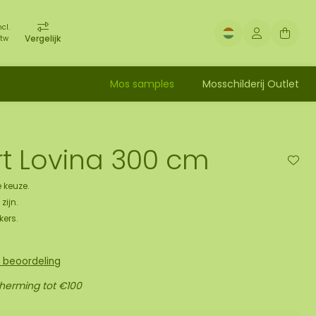
ncl.
Vergelijk
tw
Mos samples
Mosschilderij Outlet
t Lovina 300 cm
 keuze.
zijn.
kers.
n beoordeling
cherming tot €100