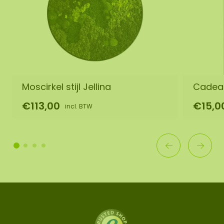
Moscirkel stijl Jellina
Cadea
€113,00
€15,0
incl. BTW