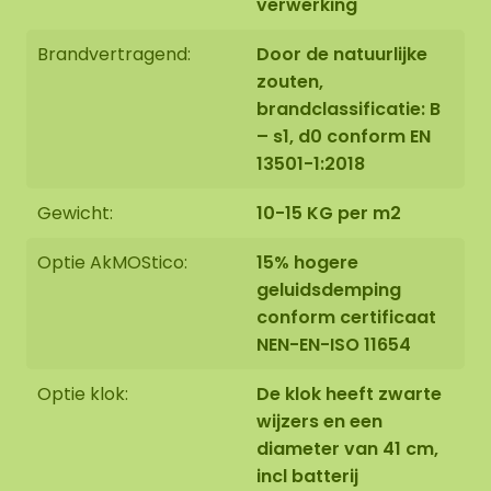
verwerking
Brandvertragend:
Door de natuurlijke
zouten,
brandclassificatie: B
– s1, d0 conform EN
13501-1:2018
Gewicht:
10-15 KG per m2
Optie AkMOStico:
15% hogere
geluidsdemping
conform certificaat
NEN-EN-ISO 11654
Optie klok:
De klok heeft zwarte
wijzers en een
diameter van 41 cm,
incl batterij