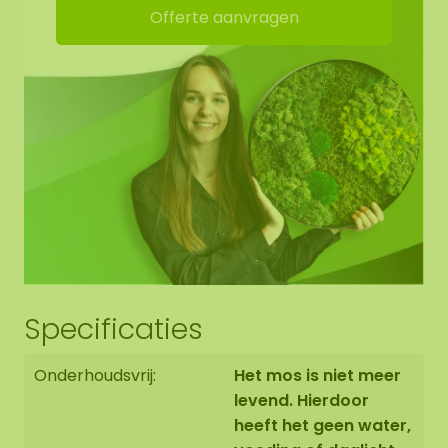
Offerte aanvragen
geluidsabsorptie. Dit zorgt voor 15% meer
geluidsopname! De dots hebben ophangogen,
zodat je hem zelf eenvoudig kunt ophangen.
Randafwerking mosdots:
De rand van het mos werken we netjes afgerond
af tot het zwarte paneel.
Het mosschilderij wordt met uiterste zorg voor u
Specificaties
op bestelling in Asten (NL) handgemaakt.
Onderhoudsvrij:
Het mos is niet meer
U heeft de mogelijkheid om het mosschilderij:
levend. Hierdoor
1: Af te halen op adres Florapark 14 in Asten
heeft het geen water,
2: Te laten bezorgen