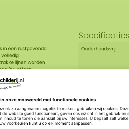
Specificatie
s in een rustgevende
Onderhoudsvrij:
 volledig
strakke lijnen worden
tig 3D-effect
Insectenwerend:
Hoge aaibaarheidsfa
niek. Hierdoor kan de
 geselecteerde foto.
Vuilafstotend:
op.
Levensduur: