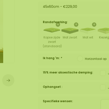
45x60cm -
€229,00
wand
huur
Randafwerking:
+
+
+
Kopse zijde
Mat zwart
Mat wit
Kiezelg
zwart
(standaard)
Ik hang 'm:
*
Horizontaal op
15% meer akoestische demping:
Ophangset :
Specifieke wensen: