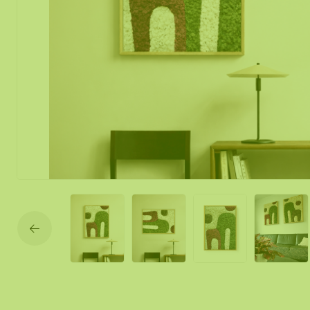
Mos spiegel
Mobiele mos
Moswand ver