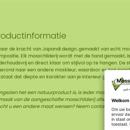
roductinformatie
vaar de kracht van Japandi design, gemaakt van echt mo
positie. Elk mosschilderij wordt met de hand gemaakt, is
erhoudsvrij en direct klaar om stijlvol op te hangen. De 
gerond naar een andere moskleur, waardoor er een prach
staat dat diepte en karakter aan je interieur geeft.
gezien het een natuurproduct is, is ieder mosschilderij u
maak van de aangeschafte mosschilderij afwijken van de
cht u een andere maat wensen? Neem contact met ons 