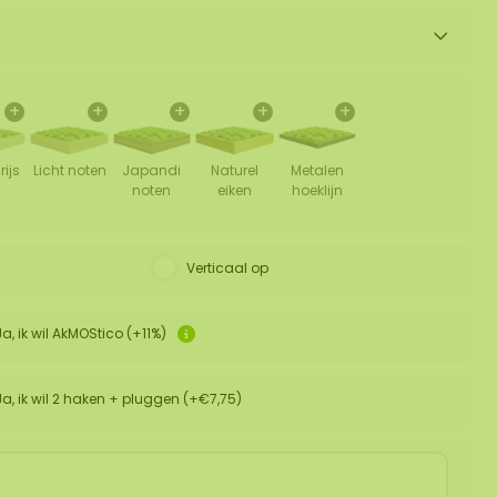
+
+
+
+
+
rijs
Licht noten
Japandi
Naturel
Metalen
noten
eiken
hoeklijn
Verticaal op
Ja, ik wil AkMOStico (+11%)
Ja, ik wil 2 haken + pluggen (+€7,75)