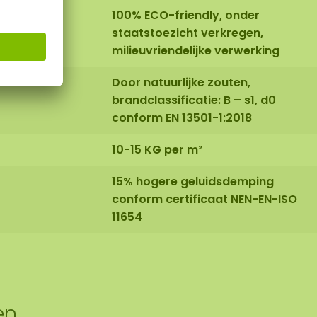
100% ECO-friendly, onder
staatstoezicht verkregen,
milieuvriendelijke verwerking
Door natuurlijke zouten,
brandclassificatie: B – s1, d0
conform EN 13501-1:2018
10-15 KG per m²
15% hogere geluidsdemping
conform certificaat NEN-EN-ISO
11654
en