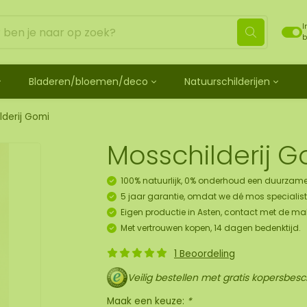
I
b
Bladeren/bloemen/deco
Natuurschilderijen
ehandeld
de bladeren
Mosdots [TIP]
Los mos behandeld
os
 mosdiertjes
de rozen
ij
Mosdot Tres
Rendiermos
lderij Gomi
k
ehoren en spray
lf moscadeau idee
en
derij
Mosdot Cinco
Platmos
Mosschilderij 
schilderij
de kransen
Mosdot Cuatro
Bolmos
childerij 10 pers.
urelementen
ij
Mosdot set
Fluff mos
100% natuurlijk, 0% onderhoud een duurzame
et
ECO mos [Budget]
5 jaar garantie, omdat we dé mos specialist 
oratie hanger pakket
Eigen productie in Asten, contact met de ma
unst
Met vertrouwen kopen, 14 dagen bedenktijd.
uk
1 Beoordeling
art
Veilig bestellen met gratis kopersbes
panelen
Maak een keuze:
*