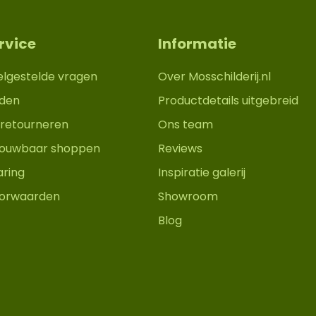
rvice
Informatie
elgestelde vragen
Over Mosschilderij.nl
den
Productdetails uitgebreid
retourneren
Ons team
trouwbaar shoppen
Reviews
aring
Inspiratie galerij
orwaarden
Showroom
Blog