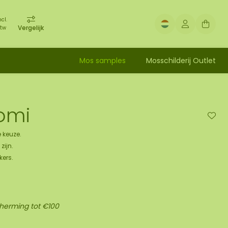
ncl.
Vergelijk
tw
Mos samples
Mosschilderij Outlet
Gomi
 keuze.
zijn.
kers.
cherming tot €100