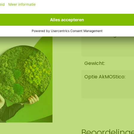
Duurzaamheid:
Brandvertragend:
Gewicht:
Optie AkMOStico:
Beoordeling