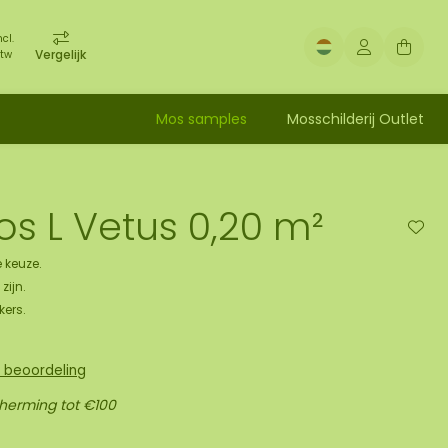
ncl.
Vergelijk
tw
Mos samples
Mosschilderij Outlet
s L Vetus 0,20 m²
 keuze.
zijn.
kers.
n beoordeling
cherming tot €100