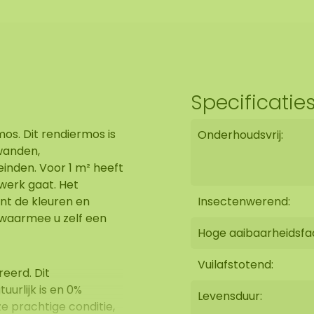
Specificatie
os. Dit rendiermos is
Onderhoudsvrij:
wanden,
inden. Voor 1 m² heeft
 werk gaat. Het
unt de kleuren en
Insectenwerend:
 waarmee u zelf een
Hoge aaibaarheidsfa
Vuilafstotend:
eerd. Dit
urlijk is en 0%
Levensduur:
ze prachtige conditie,