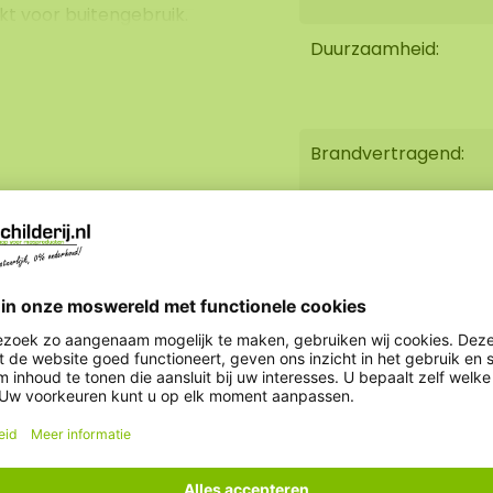
ikt voor buitengebruik.
Duurzaamheid:
n is onschadelijk. Ook
 U kunt dit eenvoudig
n met onze
ECO lijm
Brandvertragend:
nfo@mosschilderij.nl
Gewicht:
Inhoud:
Afmetingen doos: