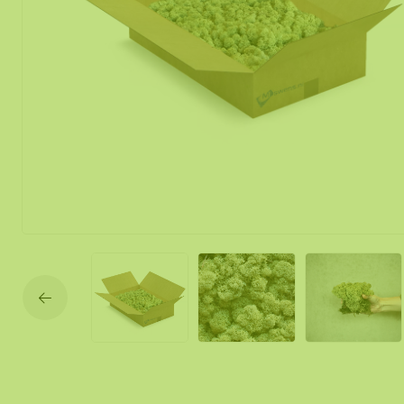
Mos spiegel
Mobiele mos
Moswand ver