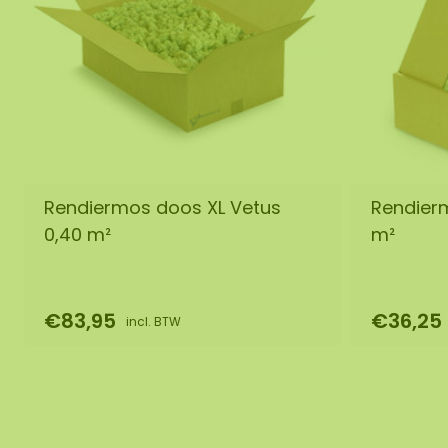
Rendiermos doos XL Vetus
Rendierm
0,40 m²
m²
€83,95
€36,25
incl. BTW