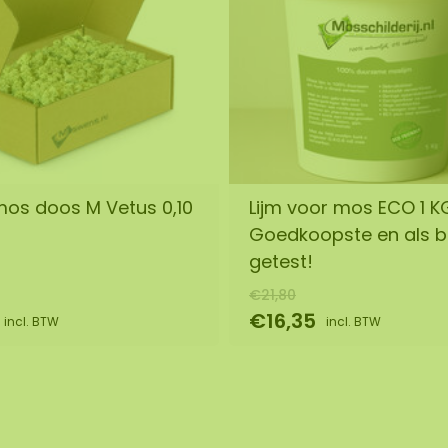
os doos M Vetus 0,10
Lijm voor mos ECO 1 K
Goedkoopste en als b
getest!
€21,80
€16,35
incl. BTW
incl. BTW