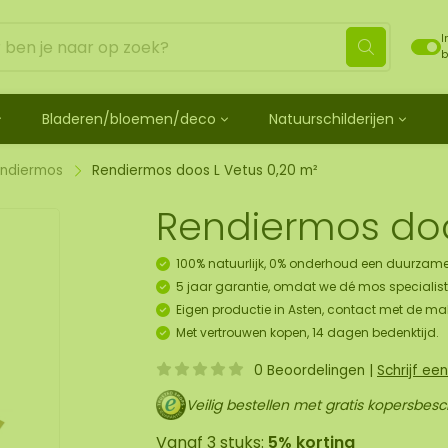
I
b
Bladeren/bloemen/deco
Natuurschilderijen
ehandeld
de bladeren
Mosdots [TIP]
Los mos behandeld
os
 mosdiertjes
de rozen
ij
Mosdot Tres
Rendiermos
ndiermos
Rendiermos doos L Vetus 0,20 m²
k
ehoren en spray
lf moscadeau idee
en
derij
Mosdot Cinco
Platmos
Rendiermos doo
schilderij
de kransen
Mosdot Cuatro
Bolmos
childerij 10 pers.
urelementen
ij
Mosdot set
Fluff mos
100% natuurlijk, 0% onderhoud een duurzame
et
ECO mos [Budget]
5 jaar garantie, omdat we dé mos specialist 
oratie hanger pakket
Eigen productie in Asten, contact met de ma
unst
Met vertrouwen kopen, 14 dagen bedenktijd.
uk
0 Beoordelingen
|
Schrijf ee
art
Veilig bestellen met gratis kopersbes
panelen
Vanaf 3 stuks:
5% korting