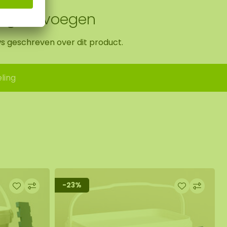
ing toevoegen
ws geschreven over dit product.
ling
-23%