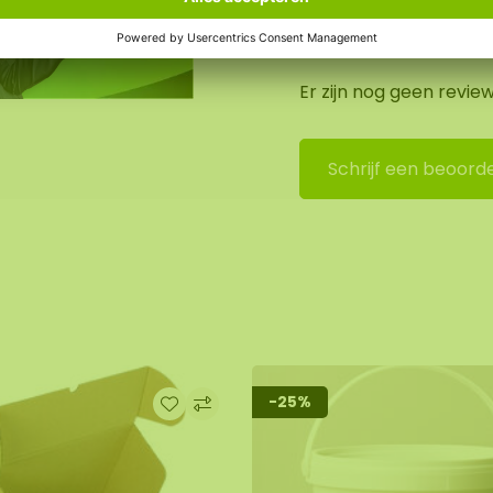
Je beoordel
 kan het mos harder
 mos weer zacht.
Er zijn nog geen revie
in de webshop
Schrijf een beoorde
-25%