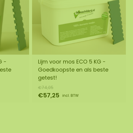
G -
Lijm voor mos ECO 5 KG -
este
Goedkoopste en als beste
getest!
€74,05
€57,25
incl. BTW