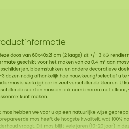
roductinformatie
deze doos van 60x40x21 cm (2 laags) zit +/- 3 KG rendierm
termate geschikt voor het maken van ca 0,4 m² aan mos
sschilderijen, bloemstukken, en andere decoratieve doele
-3 dozen nodig afhankelijk hoe nauwkeurig/selectief u te
diermos is verkrijgbaar in veel verschillende kleuren. U k
rschillende soorten mossen ook combineren met elkaar,
ssenmix kunt maken.
t mos hebben we voor u op een natuurlijke wijze geprepar
repareerde mos heeft de hoogste kwaliteit, wat 100% natu
erhoud vraagt. Dit mos blijft vele jaren (10-20 jaar) in de