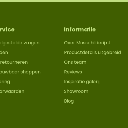
rvice
Informatie
elgestelde vragen
Over Mosschilderij.nl
den
Productdetails uitgebreid
retourneren
Ons team
trouwbaar shoppen
Reviews
aring
Inspiratie galerij
orwaarden
Showroom
Blog