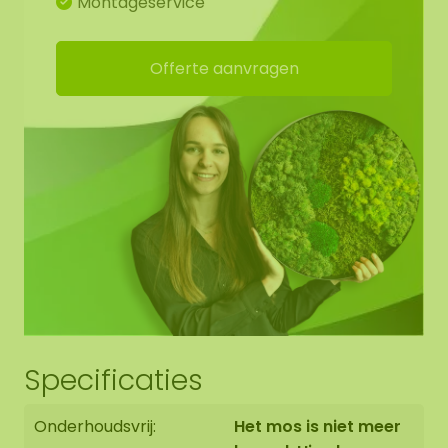
Montageservice
bestellen is op onze webshop.
Offerte aanvragen
Wilt u grotere partijen mos afnemen. Neem
contact op via
info@mosschilderij.nl
Ons mos kent vele voordelen:
Staat voor een groen statement
Hoge akoestische demping
Brandvertragend
Duurzaam / zeer kleurvast
Geen onderhoud (geen water geven)
Geen daglicht nodig
Specificaties
Blijvend zacht. Bij een lage luchtvochtigheid van
20-30% kan het mos harder worden. Zodra de
Onderhoudsvrij:
Het mos is niet meer
luchtvochtigheid weer stijgt wordt het mos