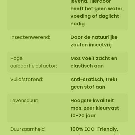
levend. Hierdoor
weer zacht.
heeft het geen water,
Vuilafstotend / antistatisch
voeding of daglicht
Geen daglicht nodig
nodig
Bevestigen met onze speciale
ECO moslijm
te
Insectenwerend:
Door de natuurlijke
bestellen in de webshop
zouten insectvrij
Hoge
Mos voelt zacht en
aaibaarheidsfactor:
elastisch aan
Vuilafstotend:
Anti-statisch, trekt
geen stof aan
Levensduur:
Hoogste kwaliteit
mos, zeer kleurvast
10-20 jaar
Duurzaamheid:
100% ECO-Friendly,