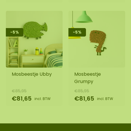
-5%
-5%
Mosbeestje Ubby
Mosbeestje
Grumpy
€85,95
€85,95
€81,65
€81,65
incl. BTW
incl. BTW