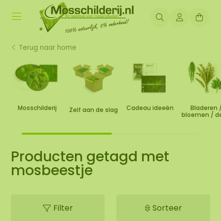
Terug naar home
Mosschilderij
Cadeau ideeën
Bladeren 
Zelf aan de slag
bloemen / d
Producten getagd met
mosbeestje
Filter
Sorteer